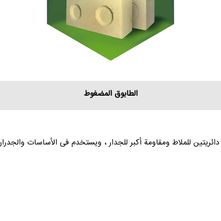
الطابوق المضغوط
ائریتین للملاط ومقاومة أکبر للجدار ، ویستخدم فی الأساسات والجدران ا