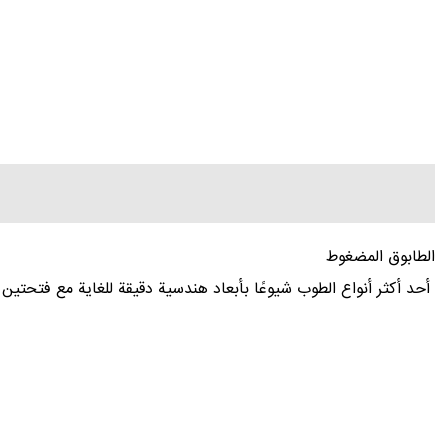
الطابوق المضغوط
أحد أکثر أنواع الطوب شیوعًا بأبعاد هندسیة دقیقة للغایة مع فتحتین د